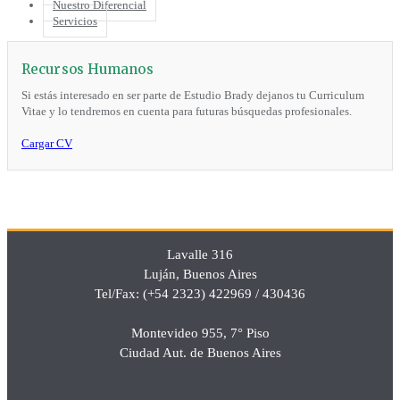
Nuestro Diferencial
Servicios
Recursos Humanos
Si estás interesado en ser parte de Estudio Brady dejanos tu Curriculum
Vitae y lo tendremos en cuenta para futuras búsquedas profesionales.
Cargar CV
Lavalle 316
Luján, Buenos Aires
Tel/Fax: (+54 2323) 422969 / 430436
Montevideo 955, 7° Piso
Ciudad Aut. de Buenos Aires