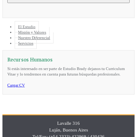
El Estudio
Misión y Valores
Nuestro Diferencial
Servicios
Recursos Humanos
Si estás interesado en ser parte de Estudio Brady dejanos tu Curriculum
Vitae y lo tendremos en cuenta para futuras búsquedas profesionales.
Cargar CV
Lavalle 316
Luján, Buenos Aires
Tel/Fax: (+54 2323) 422969 / 430436