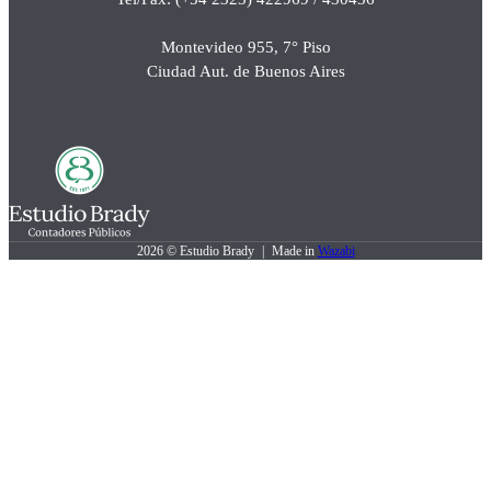
Montevideo 955, 7° Piso
Ciudad Aut. de Buenos Aires
2026 © Estudio Brady
|
Made in
Wazabi